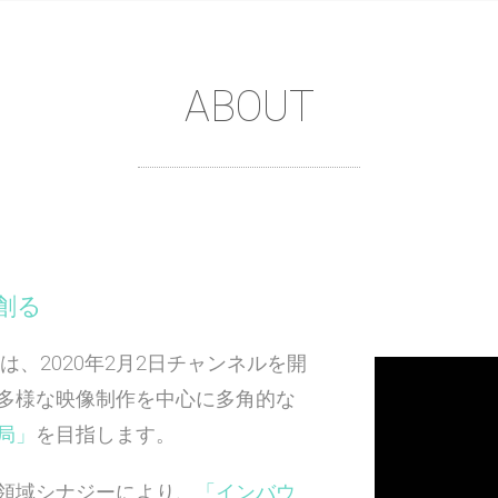
ABOUT
創る
、2020年2月2日チャンネルを開
多様な映像制作を中心に多角的な
局」
を目指します。
領域シナジーにより、
「インバウ